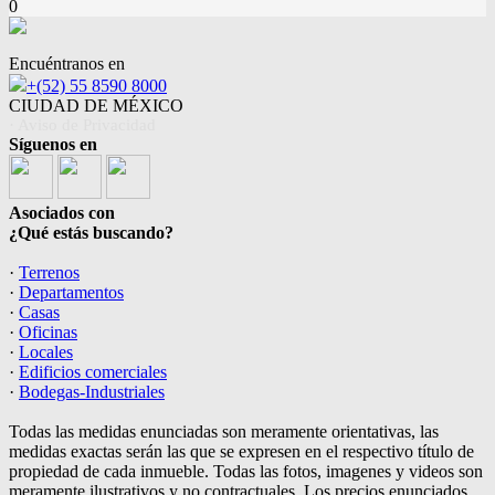
0
Encuéntranos en
+(52) 55 8590 8000
CIUDAD DE MÉXICO
· Aviso de Privacidad
Síguenos en
Asociados con
¿Qué estás buscando?
·
Terrenos
·
Departamentos
·
Casas
·
Oficinas
·
Locales
·
Edificios comerciales
·
Bodegas-Industriales
Todas las medidas enunciadas son meramente orientativas, las
medidas exactas serán las que se expresen en el respectivo título de
propiedad de cada inmueble. Todas las fotos, imagenes y videos son
meramente ilustrativos y no contractuales. Los precios enunciados