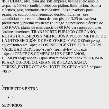
de la CDMX, ideal para una sola empresa, uso de suelo amplio
,espacios 100% acondicionados con plafón, iluminación, sistema
eléctrico, piso, sanitarios en cada nivel, dos elevadores para
pasajeros, equipo hidroneumático dúplex, hidrantes, aire
acondicionado central, altura de entrepiso de 3.25 m, escalera
presurizada y puertas resistentes al fuego. Subestación eléctrica de
150 KVA's, planta de emergencia de 60 KW para áreas comunes.
Jardines interiores. TRANSPORTE PÚBLICO CERCANO,
RUTAS DE PESEROS Y METROBÚS A POCOS METROS DE
LA INTERSECCIÓN DE PERIFÉRICO Y AV. DE&nbsp;<span
style="font-size: 14px;">LOS INSURGENTES SUR. • GRAN
VARIEDAD DE&nbsp;</span><span style="font-size:
14px;">CENTROS COMERCIALES CERCANOS,
COMO:&nbsp;</span><span style="font-size: 14px;">PERISUR,
PLAZA CUICUILCO, GRAN SUR,PLAZA SANTA
TERESA,ENTRE OTRAS.• HOTELES CERCANOS.</span>
<br />
.
ATRIBUTOS EXTRA
:
SERVICIOS