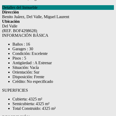
Detalles del Inmueble
Dirección
Benito Juárez, Del Valle, Miguel Laurent
Ubicación
Del Valle
(REF. BOF4298628)
INFORMACIÓN BÁSICA
Baños : 16
Garages : 30
Condición: Excelente
Pisos : 5
Antigüedad : A Estrenar
Situación: Vacía
Orientación: Sur
Disposición: Frente
Crédito: No especificado
SUPERFICIES
Cubierta: 4325 m²
Semicubierta: 4325 m²
Total Construido: 4325 m²